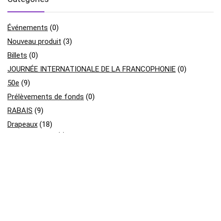
Événements
(0)
Nouveau produit
(3)
Billets
(0)
JOURNÉE INTERNATIONALE DE LA FRANCOPHONIE
(0)
50e
(9)
Prélèvements de fonds
(0)
RABAIS
(9)
Drapeaux
(18)
Franco Ontarien
(7)
Canada
(4)
Ontario
(3)
Métis
(3)
Divers
(27)
Vêtements
(23)
pour adultes
(13)
pour enfants
(10)
Fin d'inventaire
(2)