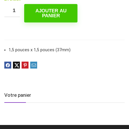
initial
actuel
était :
AJOUTER AU
est :
PANIER
4,00 $.
2,43 $.
1,5 pouces x 1,5 pouces (37mm)
Votre panier