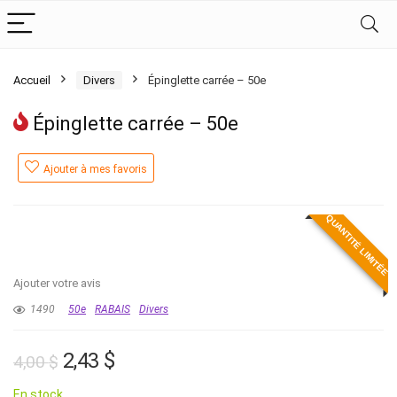
Accueil
Divers
Épinglette carrée – 50e
Épinglette carrée – 50e
Ajouter à mes favoris
QUANTITÉ LIMITÉE
Ajouter votre avis
1490
50e
RABAIS
Divers
Le
Le
2,43
$
4,00
$
prix
prix
En stock