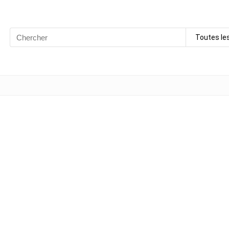
Search
Toutes le
for: