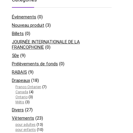
Événements
(0)
Nouveau produit
(3)
Billets
(0)
JOURNÉE INTERNATIONALE DE LA
FRANCOPHONIE
(0)
50e
(9)
Prélèvements de fonds
(0)
RABAIS
(9)
Drapeaux
(18)
Franco Ontarien
(7)
Canada
(4)
Ontario
(3)
Métis
(3)
Divers
(27)
Vêtements
(23)
pour adultes
(13)
pour enfants
(10)