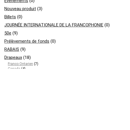
Événements
(0)
Nouveau produit
(3)
Billets
(0)
JOURNÉE INTERNATIONALE DE LA FRANCOPHONIE
(0)
50e
(9)
Prélèvements de fonds
(0)
RABAIS
(9)
Drapeaux
(18)
Franco Ontarien
(7)
Canada
(4)
Ontario
(3)
Métis
(3)
Divers
(27)
Vêtements
(23)
pour adultes
(13)
pour enfants
(10)
Fin d'inventaire
(2)