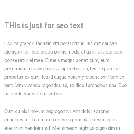
THis is just for seo text
Usu ea graece facilisis vituperatoribus. Ius elit causae
dignissim an, duo probo primis moderatius in, alia denique
consetetur ei mea. Ei meis magna sonet cum, eum
petentium mnesarchum voluptatibus eu, habeo percipit
probatus ex eum. Ius id augue nonumy, dicant omittam an
nam. Vim vivendo legendos ad, te dico forensibus sea. Duo
ad modo vocent sapientem.
Cum cu eius novum neglegentur, vim dolor aeterno
principes at. Te ornatus dolores pericula pri, vim agam
electram hendrerit ad. Mel timeam legimus dignissim at,