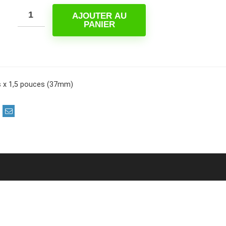
initial
actuel
était :
AJOUTER AU
est :
PANIER
4,00 $.
2,43 $.
s x 1,5 pouces (37mm)