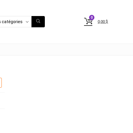
0
0,00
$
s catégories