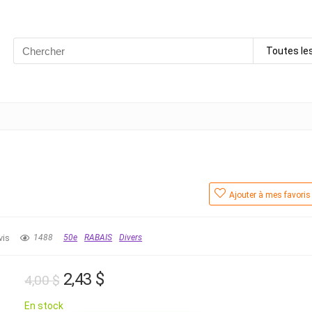
Search
Toutes le
for:
Ajouter à mes favoris
vis
1488
50e
RABAIS
Divers
Le
Le
2,43
$
4,00
$
prix
prix
En stock