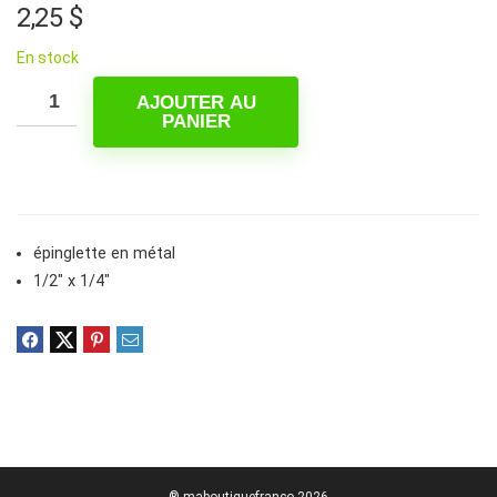
2,25
$
En stock
AJOUTER AU
PANIER
épinglette en métal
1/2″ x 1/4″