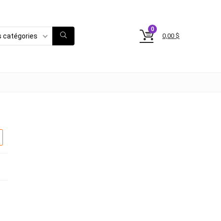
0
0,00
$
s catégories