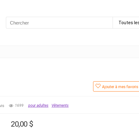
Search
Toutes le
for:
Ajouter à mes favoris
vis
1699
pour adultes
Vêtements
20,00
$