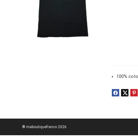
100% cot
® maboutiquefranco 2026