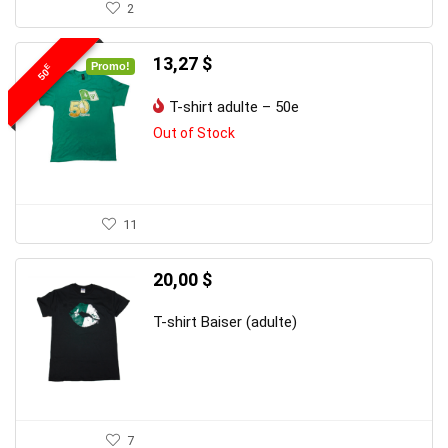
2
Le
Le
13,27
$
Promo!
E
50
prix
prix
initial
actuel
T-shirt adulte – 50e
était :
est :
20,00 $.
13,27 $.
Out of Stock
11
20,00
$
T-shirt Baiser (adulte)
7