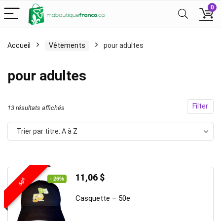
0
Accueil
Vêtements
pour adultes
pour adultes
Filter
13 résultats affichés
Trier par titre: A à Z
Le
Le
11,06
$
- 26%
E
50
prix
prix
initial
actuel
Casquette – 50e
était :
est :
15,00 $.
11,06 $.