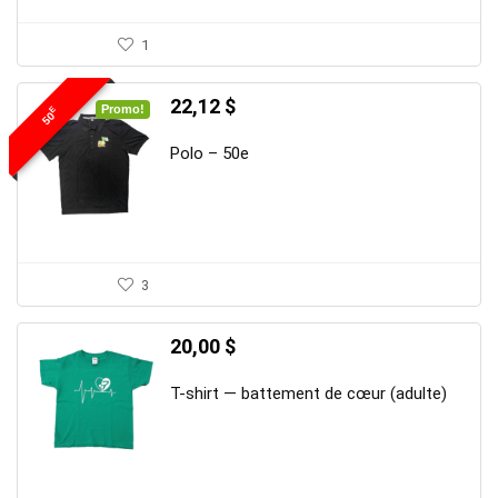
1
Le
Le
22,12
$
Promo!
E
50
prix
prix
initial
actuel
Polo – 50e
était :
est :
30,00 $.
22,12 $.
3
20,00
$
T-shirt — battement de cœur (adulte)