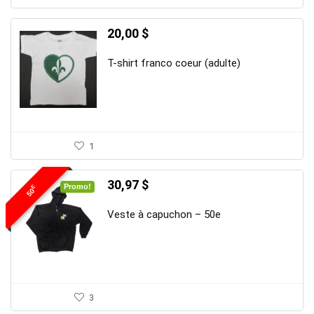
20,00
$
T-shirt franco coeur (adulte)
1
Le
Le
30,97
$
Promo!
E
50
prix
prix
initial
actuel
Veste à capuchon – 50e
était :
est :
45,00 $.
30,97 $.
3