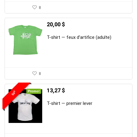
8
20,00
$
T-shirt — feux d’artifice (adulte)
8
Le
Le
13,27
$
Promo!
E
50
prix
prix
initial
actuel
T-shirt — premier lever
était :
est :
20,00 $.
13,27 $.