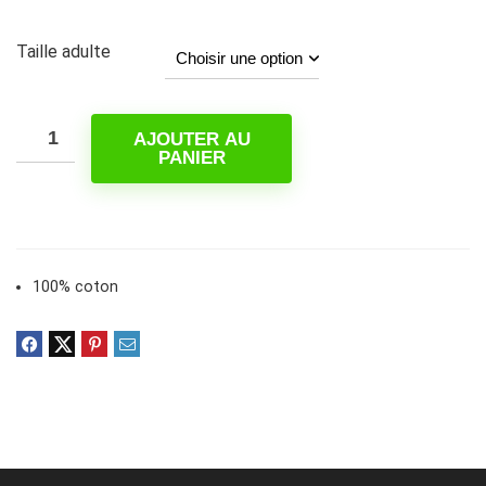
initial
actuel
était :
est :
Taille adulte
20,00 $.
13,27 $.
AJOUTER AU
PANIER
100% coton