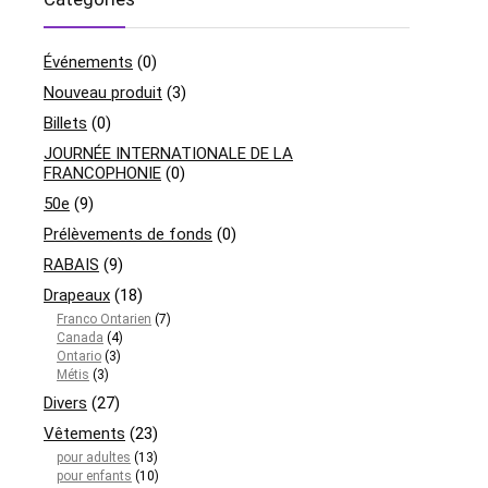
Événements
(0)
Nouveau produit
(3)
Billets
(0)
JOURNÉE INTERNATIONALE DE LA
FRANCOPHONIE
(0)
50e
(9)
Prélèvements de fonds
(0)
RABAIS
(9)
Drapeaux
(18)
Franco Ontarien
(7)
Canada
(4)
Ontario
(3)
Métis
(3)
Divers
(27)
Vêtements
(23)
pour adultes
(13)
pour enfants
(10)