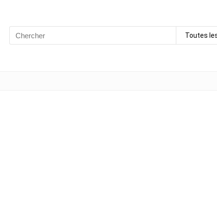
Search
Toutes le
for: